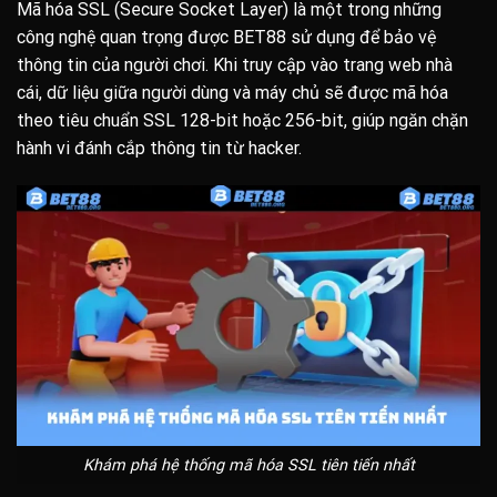
Mã hóa SSL (Secure Socket Layer) là một trong những
công nghệ quan trọng được BET88 sử dụng để bảo vệ
thông tin của người chơi. Khi truy cập vào trang web nhà
cái, dữ liệu giữa người dùng và máy chủ sẽ được mã hóa
theo tiêu chuẩn SSL 128-bit hoặc 256-bit, giúp ngăn chặn
hành vi đánh cắp thông tin từ hacker.
Khám phá hệ thống mã hóa SSL tiên tiến nhất