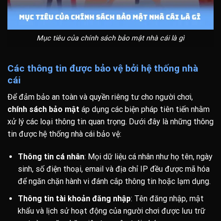
Mục tiêu của chính sách bảo mật nhà cái là gì
Các thông tin được bảo vệ bởi hệ thống nhà
cái
Để đảm bảo an toàn và quyền riêng tư cho người chơi,
chính sách bảo mật
áp dụng các biện pháp tiên tiến nhằm
xử lý các loại thông tin quan trọng. Dưới đây là những thông
tin được hệ thống nhà cái bảo vệ:
Thông tin cá nhân
: Mọi dữ liệu cá nhân như họ tên, ngày
sinh, số điện thoại, email và địa chỉ IP đều được mã hóa
để ngăn chặn hành vi đánh cắp thông tin hoặc lạm dụng.
Thông tin tài khoản đăng nhập
: Tên đăng nhập, mật
khẩu và lịch sử hoạt động của người chơi được lưu trữ