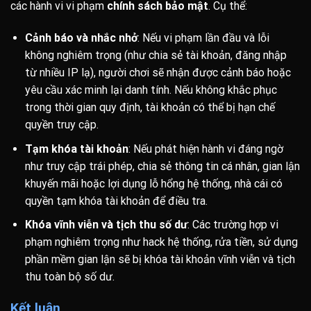
các hành vi vi phạm
chính sách bảo mật
. Cụ thể:
Cảnh báo và nhắc nhở
: Nếu vi phạm lần đầu và lỗi
không nghiêm trọng (như chia sẻ tài khoản, đăng nhập
từ nhiều IP lạ), người chơi sẽ nhận được cảnh báo hoặc
yêu cầu xác minh lại danh tính. Nếu không khắc phục
trong thời gian quy định, tài khoản có thể bị hạn chế
quyền truy cập.
Tạm khóa tài khoản
: Nếu phát hiện hành vi đáng ngờ
như truy cập trái phép, chia sẻ thông tin cá nhân, gian lận
khuyến mãi hoặc lợi dụng lỗ hổng hệ thống, nhà cái có
quyền tạm khóa tài khoản để điều tra.
Khóa vĩnh viễn và tịch thu số dư
: Các trường hợp vi
phạm nghiêm trọng như hack hệ thống, rửa tiền, sử dụng
phần mềm gian lận sẽ bị khóa tài khoản vĩnh viễn và tịch
thu toàn bộ số dư.
Kết luận