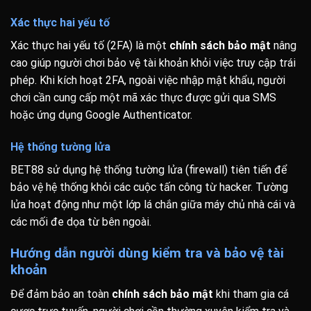
Xác thực hai yếu tố
Xác thực hai yếu tố (2FA) là một
chính sách bảo mật
nâng
cao giúp người chơi bảo vệ tài khoản khỏi việc truy cập trái
phép. Khi kích hoạt 2FA, ngoài việc nhập mật khẩu, người
chơi cần cung cấp một mã xác thực được gửi qua SMS
hoặc ứng dụng Google Authenticator.
Hệ thống tường lửa
BET88 sử dụng hệ thống tường lửa (firewall) tiên tiến để
bảo vệ hệ thống khỏi các cuộc tấn công từ hacker. Tường
lửa hoạt động như một lớp lá chắn giữa máy chủ nhà cái và
các mối đe dọa từ bên ngoài.
Hướng dẫn người dùng kiểm tra và bảo vệ tài
khoản
Để đảm bảo an toàn
chính sách bảo mật
khi tham gia cá