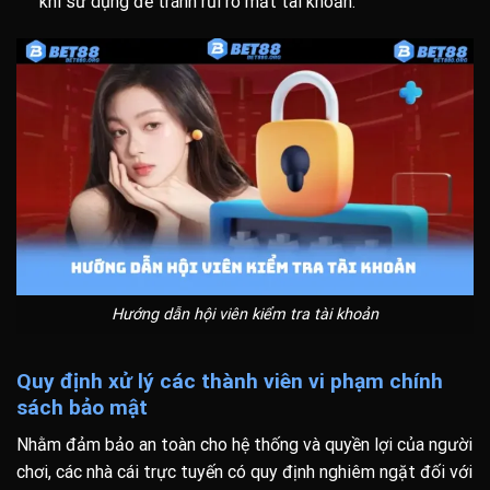
khi sử dụng để tránh rủi ro mất tài khoản.
Hướng dẫn hội viên kiểm tra tài khoản
Quy định xử lý các thành viên vi phạm chính
sách bảo mật
Nhằm đảm bảo an toàn cho hệ thống và quyền lợi của người
chơi, các nhà cái trực tuyến có quy định nghiêm ngặt đối với