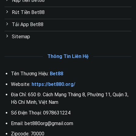
Nạp tiền Bet88
Rút Tiền Bet88
Tải App Bet88
Sitemap
Thông Tin Liên Hệ
Tên Thương Hiệu:
Bet88
Website:
https://bet880.org/
Địa Chỉ: 650 Đ. Cách Mạng Tháng 8, Phường 11, Quận 3,
Hồ Chí Minh, Việt Nam
Số Điện Thoại: 0978631224
Email:
bet880org@gmail.com
Zipcode: 70000