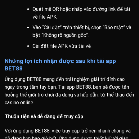
Quét mã QR hoặc nhấp vào đường link để tải
về file APK.
Vào “Cài đặt” trên thiết bị, chọn “Bảo mật” và
bật “Không rõ nguồn gốc”.
Cài đặt file APK vừa tải về.
Những lợi ích nhận được sau khi tải app
BET88
Ứng dụng BET88 mang đến trải nghiệm giải trí đỉnh cao
ngay trong tầm tay bạn. Tải app BET88, bạn sẽ được tận
hưởng thế giới trò chơi đa dạng và hấp dẫn, từ thể thao đến
casino online.
Thuận tiện và dễ dàng để truy cập
Với ứng dụng BET88, việc truy cập trở nên nhanh chóng và
dễ dàng hơn bao giờ hết. Ứng dụng được thiết kế với giao