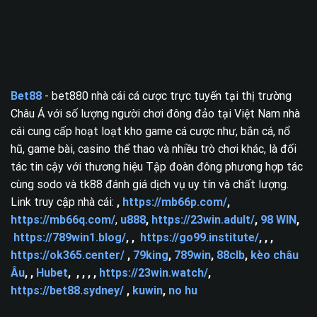
Bet88
- bet880 nhà cái cá cược trực tuyến tại thị trường
Châu Á với số lượng người chơi đông đảo tại Việt Nam nhà
cái cung cấp hoạt loạt kho game cá cược như, bắn cá, nổ
hũ, game bài, casino thể thao và nhiều trò chơi khác, là đối
tác tin cậy với thương hiệu Tập đoàn đông phương hợp tác
cùng sodo và tk88 đánh giá dịch vụ uy tín và chất lượng.
Link truy cập nhà cái:
,
https://mb66p.com/
,
https://mb66q.com/
,
u888
,
https://23win.adult/
,
98 WIN
,
https://789win1.blog/
, ,
https://go99.institute/
, , ,
https://ok365.center/
,
79king
,
789win
,
88clb
,
kèo châu
Âu
, ,
Hubet
, , , , ,
https://23win.watch/
,
https://bet88.sydney/
,
kuwin
,
no hu