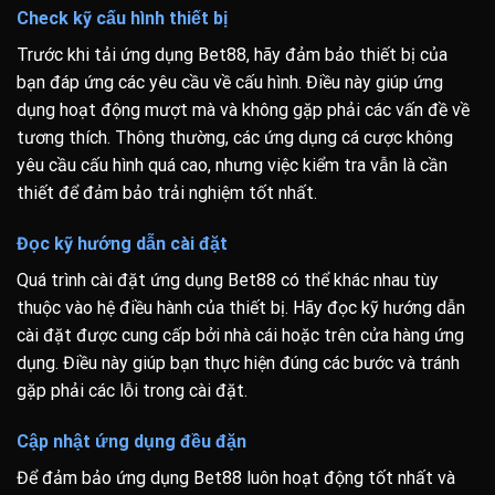
Check kỹ cấu hình thiết bị
Trước khi tải ứng dụng Bet88, hãy đảm bảo thiết bị của
bạn đáp ứng các yêu cầu về cấu hình. Điều này giúp ứng
dụng hoạt động mượt mà và không gặp phải các vấn đề về
tương thích. Thông thường, các ứng dụng cá cược không
yêu cầu cấu hình quá cao, nhưng việc kiểm tra vẫn là cần
thiết để đảm bảo trải nghiệm tốt nhất.
Đọc kỹ hướng dẫn cài đặt
Quá trình cài đặt ứng dụng Bet88 có thể khác nhau tùy
thuộc vào hệ điều hành của thiết bị. Hãy đọc kỹ hướng dẫn
cài đặt được cung cấp bởi nhà cái hoặc trên cửa hàng ứng
dụng. Điều này giúp bạn thực hiện đúng các bước và tránh
gặp phải các lỗi trong cài đặt.
Cập nhật ứng dụng đều đặn
Để đảm bảo ứng dụng Bet88 luôn hoạt động tốt nhất và