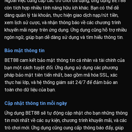
Ngoài việc cung cấp các trò chơi đa dạng, ứng dụng BET88
còn tích hợp nhiều tính năng hữu ích khác. Bạn có thể dễ
dàng quản lý tài khoản, thực hiện giao dịch nạp/rút tiền,
xem lịch sử cược, và nhận thông báo về các chương trình
khuyến mãi ngay trên ứng dụng. Ứng dụng cũng hỗ trợ nhiều
ngôn ngữ, giúp bạn dễ dàng sử dụng và tìm hiểu thông tin.
Bảo mật thông tin
BET88 cam kết bảo mật thông tin cá nhân và tài chính của
bạn một cách tuyệt đối. Ứng dụng sử dụng các phương
pháp bảo mật tiên tiến nhất, bao gồm mã hóa SSL, xác
thực hai lớp, và hệ thống giám sát 24/7 để đảm bảo an
toàn cho dữ liệu của bạn.
Cập nhật thông tin mỗi ngày
Ứng dụng BET88 sẽ tự động cập nhật cho bạn những thông
tin mới nhất về các sự kiện, chương trình khuyến mãi, và các
trò chơi mới. Ứng dụng cũng cung cấp thông báo đẩy, giúp