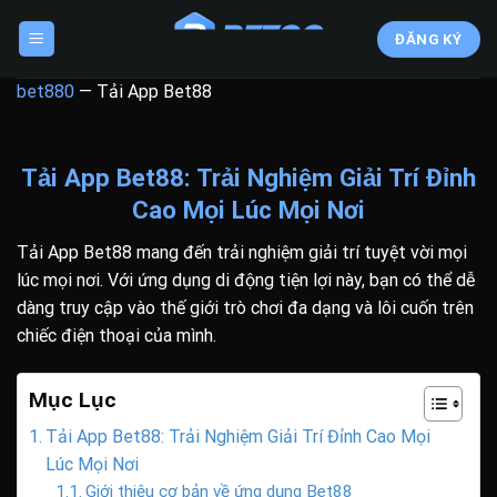
Skip
to
ĐĂNG KÝ
content
bet880
—
Tải App Bet88
Tải App Bet88: Trải Nghiệm Giải Trí Đỉnh
Cao Mọi Lúc Mọi Nơi
Tải App Bet88 mang đến trải nghiệm giải trí tuyệt vời mọi
lúc mọi nơi. Với ứng dụng di động tiện lợi này, bạn có thể dễ
dàng truy cập vào thế giới trò chơi đa dạng và lôi cuốn trên
chiếc điện thoại của mình.
Mục Lục
Tải App Bet88: Trải Nghiệm Giải Trí Đỉnh Cao Mọi
Lúc Mọi Nơi
Giới thiệu cơ bản về ứng dụng Bet88