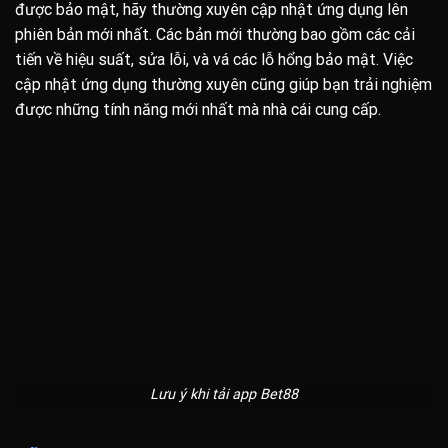
được bảo mật, hãy thường xuyên cập nhật ứng dụng lên
phiên bản mới nhất. Các bản mới thường bao gồm các cải
tiến về hiệu suất, sửa lỗi, và vá các lỗ hổng bảo mật. Việc
cập nhật ứng dụng thường xuyên cũng giúp bạn trải nghiệm
được những tính năng mới nhất mà nhà cái cung cấp.
Lưu ý khi tải app Bet88