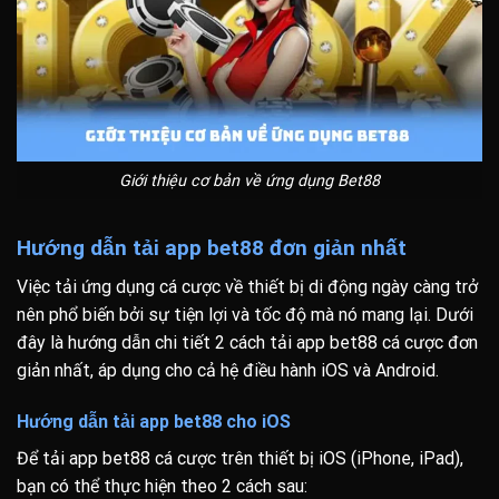
Giới thiệu cơ bản về ứng dụng Bet88
Hướng dẫn tải app bet88 đơn giản nhất
Việc tải ứng dụng cá cược về thiết bị di động ngày càng trở
nên phổ biến bởi sự tiện lợi và tốc độ mà nó mang lại. Dưới
đây là hướng dẫn chi tiết 2 cách tải app bet88 cá cược đơn
giản nhất, áp dụng cho cả hệ điều hành iOS và Android.
Hướng dẫn tải app bet88 cho iOS
Để tải app bet88 cá cược trên thiết bị iOS (iPhone, iPad),
bạn có thể thực hiện theo 2 cách sau: