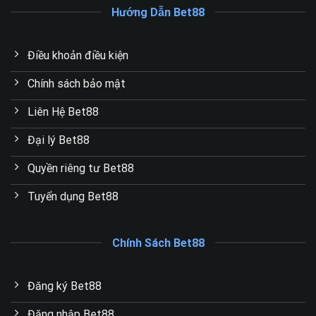
Hướng Dẫn Bet88
Điều khoản điều kiện
Chính sách bảo mật
Liên Hệ Bet88
Đại lý Bet88
Quyền riêng tư Bet88
Tuyển dụng Bet88
Chính Sách Bet88
Đăng ký Bet88
Đăng nhập Bet88