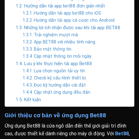
Hướng dẫn tải app bet88 đơn giản nhất
Hướng dẫn tải app bet88 cho iOS
Hướng dẫn tải app cá cược cho Android
Những lợi ích nhận được sau khi tải app BET88
Trải nghiệm mượt mà
App BET88 với nhiều tính năng
Bảo mật thông tin
Cập nhật thông tin mỗi ngày
Lưu ý khi thực hiện tải app Bet88
Lựa chọn nguồn tải uy tín
Check kỹ cấu hình thiết bị
Đọc kỹ hướng dẫn cài đặt
Cập nhật ứng dụng đều đặn
Kết luận
Giới thiệu cơ bản về ứng dụng Bet88
Ứng dụng Bet88 là cửa ngõ dẫn đến thế giới giải trí đỉnh
cao, được thiết kế dành riêng cho máy di động. Với
Bet88
,