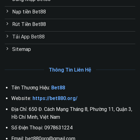
Nạp tiền Bet88
Rút Tiền Bet88
Tải App Bet88
Sitemap
Thông Tin Liên Hệ
Tên Thương Hiệu:
Bet88
Website:
https://bet880.org/
Địa Chỉ: 650 Đ. Cách Mạng Tháng 8, Phường 11, Quận 3,
Hồ Chí Minh, Việt Nam
Số Điện Thoại: 0978631224
Email:
bet880org@gmail.com