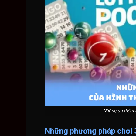
Những ưu điểm n
Những phương pháp chơi 3