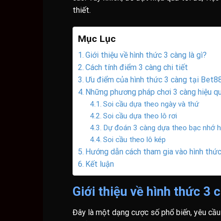
thiết.
Mục Lục
Giới thiệu về hình thức 3 càng là gì?
Cách tính điểm 3 càng chi tiết
Ưu điểm của hình thức 3 càng tại Bet8
Những phương pháp chơi 3 càng hiệu q
Soi cầu dựa theo ngày và thứ
Soi cầu dựa theo lô rơi
Dự đoán 3 càng dựa theo bạc nhớ h
Soi cầu theo lô kép
Hướng dẫn cách tham gia vào hình thức 
Kết luận
Giới thiệu về hình thức 3 c
Đây là một dạng cược số phổ biến, yêu cầu