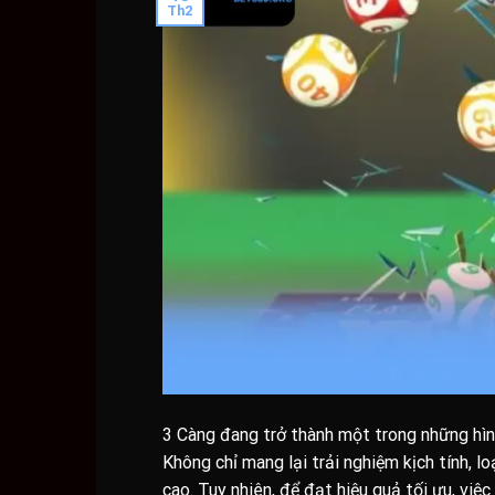
Th2
3 Càng đang trở thành một trong những hìn
Không chỉ mang lại trải nghiệm kịch tính, l
cao. Tuy nhiên, để đạt hiệu quả tối ưu, việ