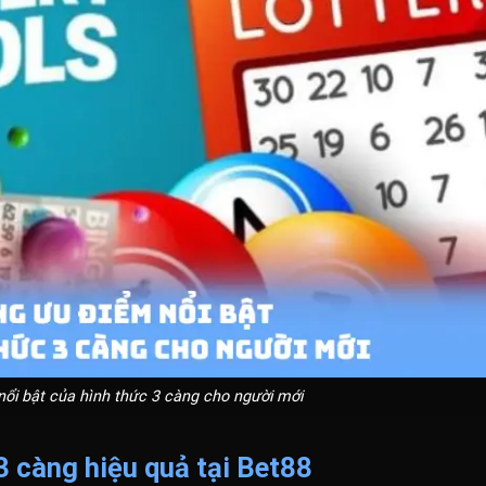
ổi bật của hình thức 3 càng cho người mới
 càng hiệu quả tại Bet88