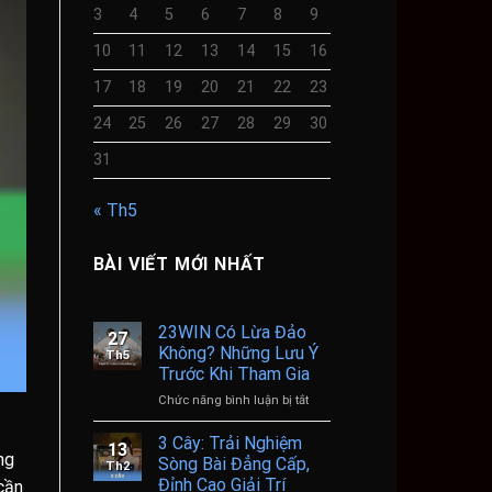
3
4
5
6
7
8
9
10
11
12
13
14
15
16
17
18
19
20
21
22
23
24
25
26
27
28
29
30
31
« Th5
BÀI VIẾT MỚI NHẤT
23WIN Có Lừa Đảo
27
Không? Những Lưu Ý
Th5
Trước Khi Tham Gia
ở
Chức năng bình luận bị tắt
23WIN
Có
3 Cây: Trải Nghiệm
13
Lừa
ng
Sòng Bài Đẳng Cấp,
Th2
Đảo
Đỉnh Cao Giải Trí
 cần