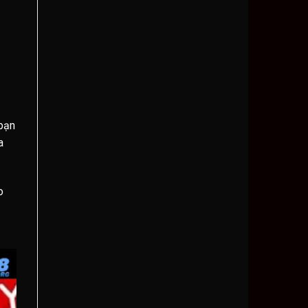
 bạn
a
o