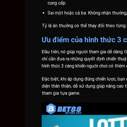
cung cấp.
Sai một hoặc cả ba: Không nhận thưởng,
Tỷ lệ ăn thưởng có thể thay đổi theo từng n
Ưu điểm của hình thức 3 c
Đầu tiên, nó giúp người tham gia dễ dàng tì
chỉ cần đưa ra những quyết định chiến thuậ
hình thức 3 càng khiến người chơi có thêm 
Đặc biệt, khi áp dụng đúng chiến lược, bạn 
diện thân thiện, dễ sử dụng giúp nâng cao 
tham gia tựa game.