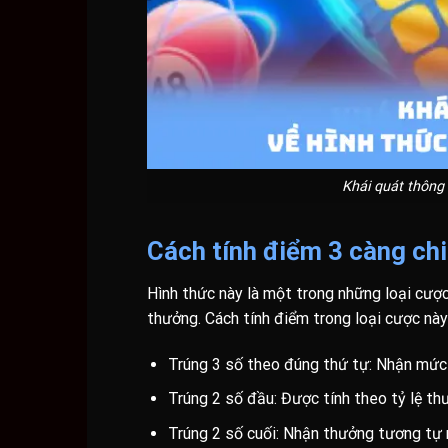
Khái quát thông 
Cách tính điểm 3 càng chi 
Hình thức này là một trong những loại cược
thưởng. Cách tính điểm trong loại cược này
Trúng 3 số theo đúng thứ tự: Nhận mức t
Trúng 2 số đầu: Được tính theo tỷ lệ th
Trúng 2 số cuối: Nhận thưởng tương tự 