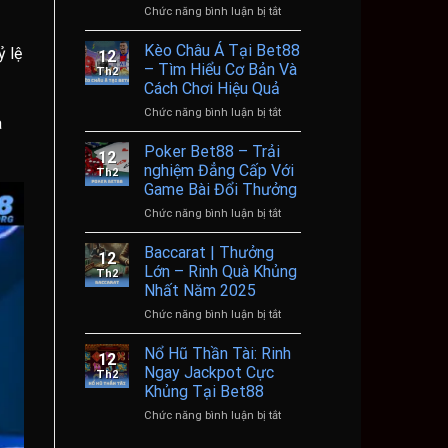
Tin
ở
Chức năng bình luận bị tắt
Về
Tạo
Loại
Dàn
Kèo Châu Á Tại Bet88
 lệ
12
Hình
Đề
– Tìm Hiểu Cơ Bản Và
Th2
Cá
Là
Cách Chơi Hiệu Quả
Cược
Gì
Tại
ở
Chức năng bình luận bị tắt
Và
a
Bet88
Kèo
Ứng
Châu
Dụng
Poker Bet88 – Trải
12
Á
Trong
nghiệm Đẳng Cấp Với
Th2
Tại
Cá
Game Bài Đổi Thưởng
Bet88
Cược
ở
Chức năng bình luận bị tắt
–
Lô
Poker
Tìm
Đề
Bet88
Hiểu
Tại
Baccarat | Thưởng
12
–
Cơ
Bet88
Lớn – Rinh Quà Khủng
Th2
Trải
Bản
Nhất Năm 2025
nghiệm
Và
ở
Chức năng bình luận bị tắt
Đẳng
Cách
Baccarat
Cấp
Chơi
|
Với
Hiệu
Nổ Hũ Thần Tài: Rinh
12
Thưởng
Game
Quả
Ngay Jackpot Cực
Th2
Lớn
Bài
Khủng Tại Bet88
–
Đổi
ở
Chức năng bình luận bị tắt
Rinh
Thưởng
Nổ
Quà